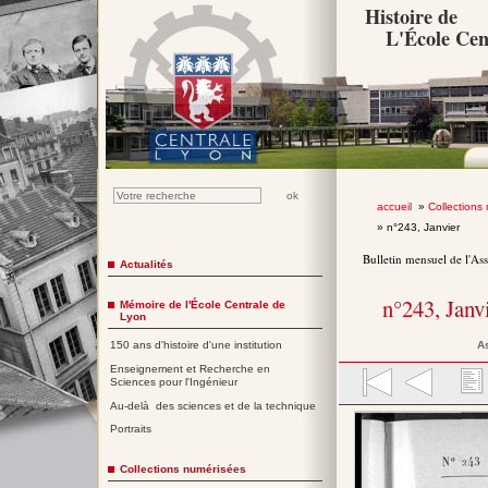
Histoire de
L'École Cen
accueil
»
Collections
» n°243, Janvier
Bulletin mensuel de l'As
Actualités
n°243, Janv
Mémoire de l'École Centrale de
Lyon
A
150 ans d'histoire d'une institution
Enseignement et Recherche en
Sciences pour l'Ingénieur
Au-delà des sciences et de la technique
Portraits
Collections numérisées