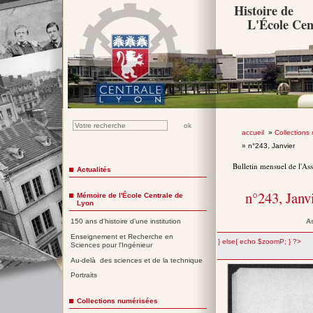
Histoire de
L'École Cen
accueil
»
Collections
» n°243, Janvier
Bulletin mensuel de l'As
Actualités
n°243, Janv
Mémoire de l'École Centrale de
Lyon
A
150 ans d'histoire d'une institution
Enseignement et Recherche en
";} else{ echo $zoomP; } ?>
Sciences pour l'Ingénieur
Au-delà des sciences et de la technique
Portraits
Collections numérisées