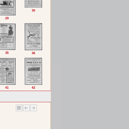
30
29
35
36
41
42