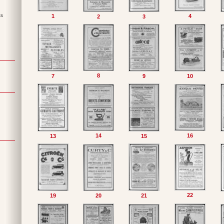
ts
1
4
2
3
8
7
9
10
14
16
13
15
22
19
20
21