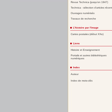
Revue Technica (jusqu'en 1947)
Technica - sélection d'articles récen
Ouvrages numérisés
Travaux de recherche
L'histoire par l'image
Cartes postales (début XXe)
Liens
Histoire et Enseignement
Portails et autres bibliothèques
numériques
Index
Auteur
Index de mots-clés