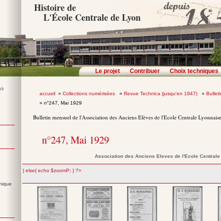
Histoire de
L'École Centrale de Lyon
Le projet
Contribuer
Choix techniques
accueil
»
Collections numérisées
»
Revue Technica (jusqu'en 1947)
»
Bullet
» n°247, Mai 1929
Bulletin mensuel de l'Association des Anciens Elèves de l'Ecole Centrale Lyonnais
n°247, Mai 1929
Association des Anciens Eleves de l'Ecole Central
";} else{ echo $zoomP; } ?>
nique