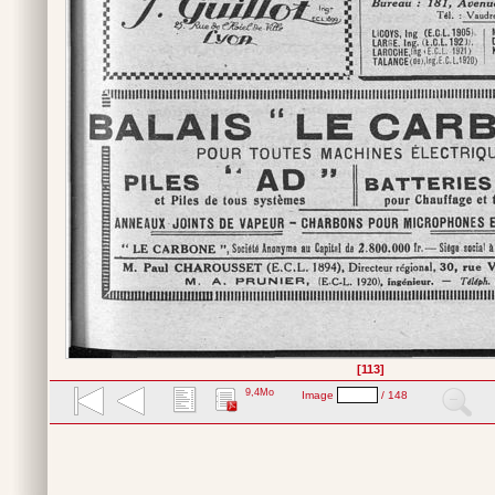
[113]
9,4Mo
Image
/ 148