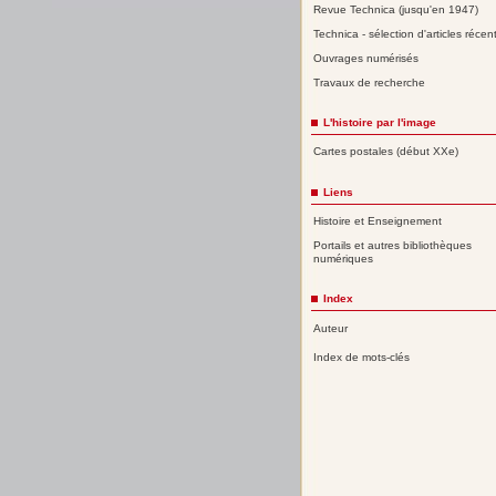
Revue Technica (jusqu'en 1947)
Technica - sélection d'articles récen
Ouvrages numérisés
Travaux de recherche
L'histoire par l'image
Cartes postales (début XXe)
Liens
Histoire et Enseignement
Portails et autres bibliothèques
numériques
Index
Auteur
Index de mots-clés