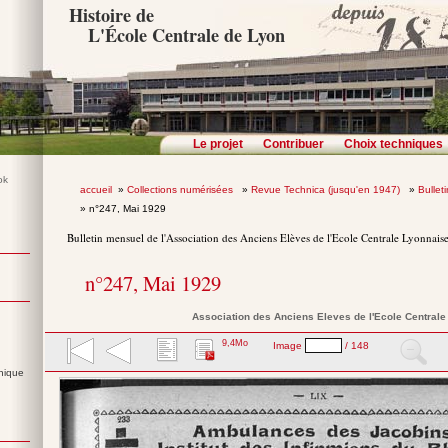
Histoire de
L'École Centrale de Lyon
Le projet
Contribuer
Choix techniques
accueil
»
Collections numérisées
»
Revue Technica (jusqu'en 1947)
»
Bullet
» n°247, Mai 1929
Bulletin mensuel de l'Association des Anciens Elèves de l'Ecole Centrale Lyonnais
n°247, Mai 1929
Association des Anciens Eleves de l'Ecole Central
9,4Mo
Image
/ 148
nique