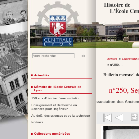
Histoire de
L'École Cen
accueil
»
Collections
» n°250, ...
Bulletin mensuel d
Actualités
Mémoire de l'École Centrale de
n°250, S
Lyon
150 ans d'histoire d'une institution
Association des Anciens
Enseignement et Recherche en
Sciences pour l'Ingénieur
Au-delà des sciences et de la technique
Portraits
Collections numérisées