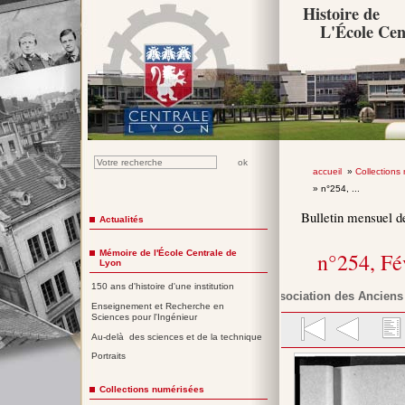
Histoire de
L'École Cen
accueil
»
Collections
» n°254, ...
Bulletin mensuel d
Actualités
Mémoire de l'École Centrale de
n°254, Fé
Lyon
150 ans d'histoire d'une institution
Association des Anciens 
Enseignement et Recherche en
Sciences pour l'Ingénieur
Au-delà des sciences et de la technique
Portraits
Collections numérisées