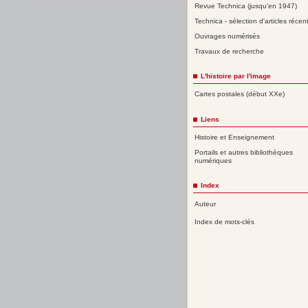
Revue Technica (jusqu'en 1947)
Technica - sélection d'articles récen
Ouvrages numérisés
Travaux de recherche
L'histoire par l'image
Cartes postales (début XXe)
Liens
Histoire et Enseignement
Portails et autres bibliothèques
numériques
Index
Auteur
Index de mots-clés