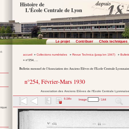
Histoire de
L'École Centrale de Lyon
Le projet
Contribuer
Choix techniques
accueil
»
Collections numérisées
»
Revue Technica (jusqu'en 1947)
»
Bullet
» n°254, ...
Bulletin mensuel de l'Association des Anciens Elèves de l'Ecole Centrale Lyonnais
n°254, Février-Mars 1930
Association des Anciens Elèves de l'Ecole Centrale Lyonnais
9,1Mo
Image
/ 144
nique