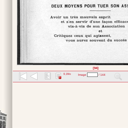
[94]
9,1Mo
Image
/ 144