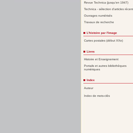
Revue Technica (jusqu'en 1947)
Technica - sélection d'articles récen
Ouvrages numérisés
Travaux de recherche
L'histoire par l'image
Cartes postales (début XXe)
Liens
Histoire et Enseignement
Portails et autres bibliothèques
numériques
Index
Auteur
Index de mots-clés