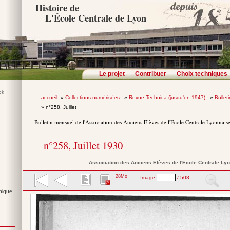
Histoire de
L'École Centrale de Lyon
Le projet
Contribuer
Choix techniques
accueil
»
Collections numérisées
»
Revue Technica (jusqu'en 1947)
»
Bullet
» n°258, Juillet
Bulletin mensuel de l'Association des Anciens Elèves de l'Ecole Centrale Lyonnais
n°258, Juillet 1930
Association des Anciens Elèves de l'Ecole Centrale Ly
28Mo
Image
/ 508
nique