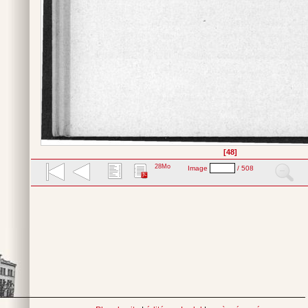
[48]
28Mo
Image
/ 508