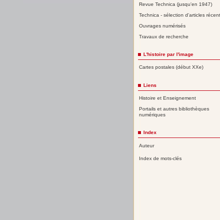
Revue Technica (jusqu'en 1947)
Technica - sélection d'articles récen
Ouvrages numérisés
Travaux de recherche
L'histoire par l'image
Cartes postales (début XXe)
Liens
Histoire et Enseignement
Portails et autres bibliothèques
numériques
Index
Auteur
Index de mots-clés