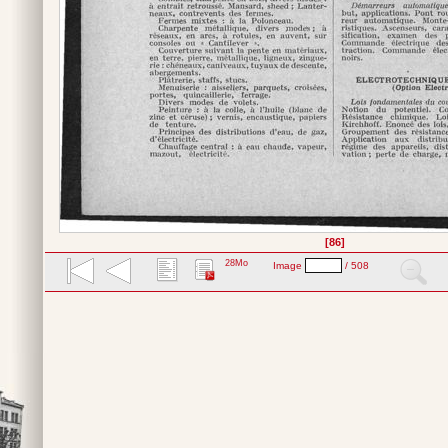
[86]
28Mo
Image
/ 508