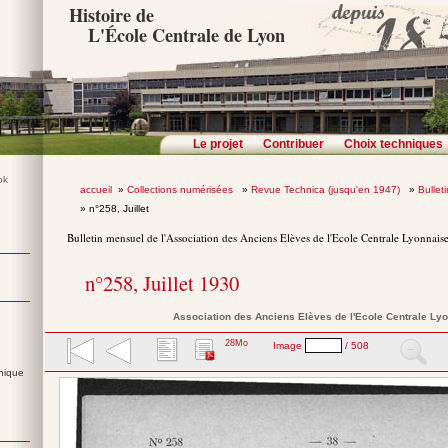
Histoire de
L'École Centrale de Lyon
Le projet
Contribuer
Choix techniques
accueil
»
Collections numérisées
»
Revue Technica (jusqu'en 1947)
»
Bullet
» n°258, Juillet
Bulletin mensuel de l'Association des Anciens Elèves de l'Ecole Centrale Lyonnais
n°258, Juillet 1930
Association des Anciens Elèves de l'Ecole Centrale Ly
28Mo
Image
/ 508
nique