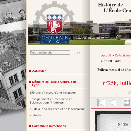
Histoire de
L'École Cen
accueil
»
Collections
» n°258, Juillet
Bulletin mensuel de l'As
Actualités
n°258, Juil
Mémoire de l'École Centrale de
Lyon
A
150 ans d'histoire d'une institution
Enseignement et Recherche en
Sciences pour l'Ingénieur
Au-delà des sciences et de la technique
Portraits
Collections numérisées