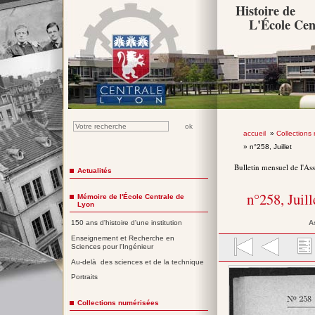
Histoire de
L'École Cen
accueil
»
Collections
» n°258, Juillet
Bulletin mensuel de l'As
Actualités
n°258, Juil
Mémoire de l'École Centrale de
Lyon
A
150 ans d'histoire d'une institution
Enseignement et Recherche en
Sciences pour l'Ingénieur
Au-delà des sciences et de la technique
Portraits
Collections numérisées