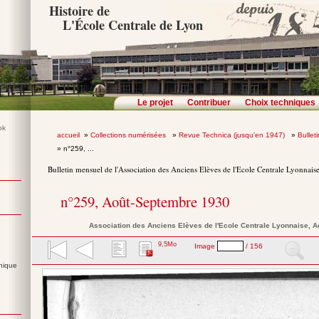
Histoire de
L'École Centrale de Lyon
Le projet
Contribuer
Choix techniques
accueil
»
Collections numérisées
»
Revue Technica (jusqu'en 1947)
»
Bullet
» n°259, ...
Bulletin mensuel de l'Association des Anciens Elèves de l'Ecole Centrale Lyonnais
n°259, Août-Septembre 1930
Association des Anciens Elèves de l'Ecole Centrale Lyonnaise
, 
9,5Mo
Image
/ 156
nique