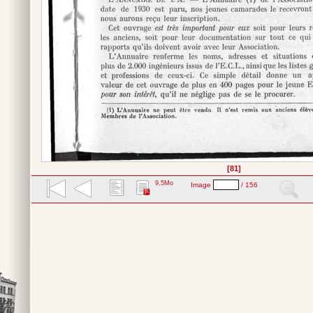
[81]
9,5Mo
Image
/ 156