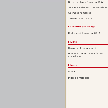
Revue Technica (jusqu'en 1947)
Technica - sélection d'articles récen
Ouvrages numérisés
Travaux de recherche
L'histoire par l'image
Cartes postales (début XXe)
Liens
Histoire et Enseignement
Portails et autres bibliothèques
numériques
Index
Auteur
Index de mots-clés