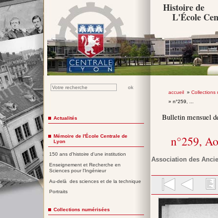
Histoire de
L'École Cen
accueil
»
Collections
» n°259, ...
Bulletin mensuel d
Actualités
Mémoire de l'École Centrale de
n°259, A
Lyon
150 ans d'histoire d'une institution
Association des Ancie
Enseignement et Recherche en
Sciences pour l'Ingénieur
Au-delà des sciences et de la technique
Portraits
Collections numérisées