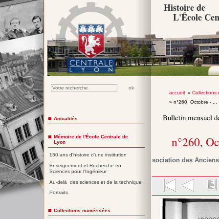
Histoire de
L'École Cen
accueil
»
Collections
» n°260, Octobre - ...
Bulletin mensuel d
Actualités
Mémoire de l'École Centrale de
n°260, Oc
Lyon
150 ans d'histoire d'une institution
Association des Anciens
Enseignement et Recherche en
Sciences pour l'Ingénieur
Au-delà des sciences et de la technique
Portraits
Collections numérisées