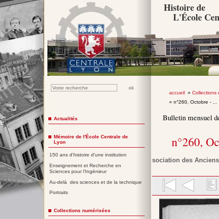
Histoire de
L'École Cen
accueil
»
Collections
» n°260, Octobre - ...
Bulletin mensuel d
Actualités
Mémoire de l'École Centrale de
n°260, Oc
Lyon
150 ans d'histoire d'une institution
Association des Anciens
Enseignement et Recherche en
Sciences pour l'Ingénieur
Au-delà des sciences et de la technique
Portraits
Collections numérisées