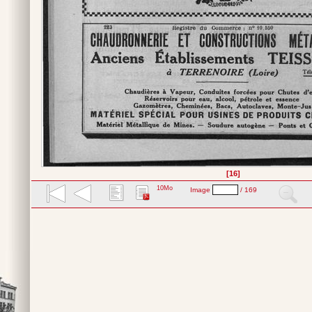
[16]
10Mo
Image
/ 169