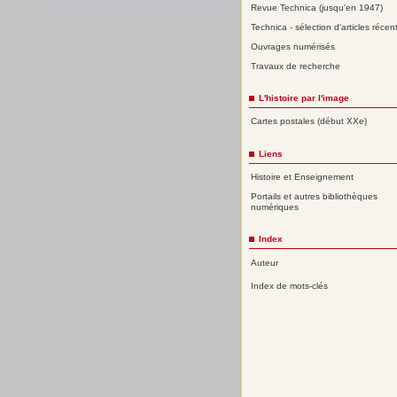
Revue Technica (jusqu'en 1947)
Technica - sélection d'articles récen
Ouvrages numérisés
Travaux de recherche
L'histoire par l'image
Cartes postales (début XXe)
Liens
Histoire et Enseignement
Portails et autres bibliothèques
numériques
Index
Auteur
Index de mots-clés