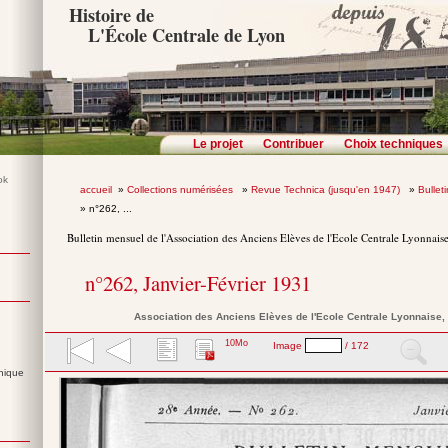
Histoire de
L'École Centrale de Lyon
Le projet
Contribuer
Choix techniques
accueil
»
Collections numérisées
»
Revue Technica (jusqu'en 1947)
»
Bullet
» n°262, ...
Bulletin mensuel de l'Association des Anciens Elèves de l'Ecole Centrale Lyonnais
n°262, Janvier-Février 1931
Association des Anciens Elèves de l'Ecole Centrale Lyonnaise
,
10Mo
Image
/ 172
nique