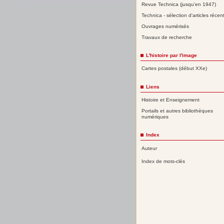
Revue Technica (jusqu'en 1947)
Technica - sélection d'articles récen
Ouvrages numérisés
Travaux de recherche
L'histoire par l'image
Cartes postales (début XXe)
Liens
Histoire et Enseignement
Portails et autres bibliothèques
numériques
Index
Auteur
Index de mots-clés