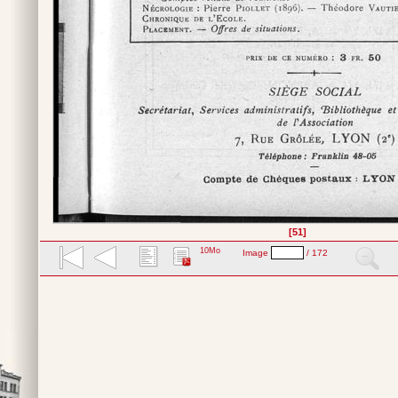
[51]
10Mo
Image
/ 172