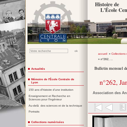
Histoire de
L'École Cen
accueil
»
Collections
» n°262, ...
Bulletin mensuel d
Actualités
Mémoire de l'École Centrale de
n°262, Ja
Lyon
150 ans d'histoire d'une institution
Association des An
Enseignement et Recherche en
Sciences pour l'Ingénieur
Au-delà des sciences et de la technique
Portraits
Collections numérisées