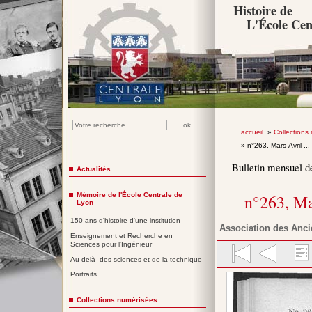
Histoire de
L'École Cen
accueil
»
Collections
» n°263, Mars-Avril ...
Bulletin mensuel d
Actualités
Mémoire de l'École Centrale de
n°263, Ma
Lyon
150 ans d'histoire d'une institution
Association des Anci
Enseignement et Recherche en
Sciences pour l'Ingénieur
Au-delà des sciences et de la technique
Portraits
Collections numérisées