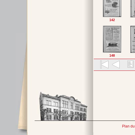
142
148
Plan du 