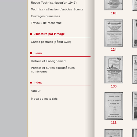
Revue Technica (jusqu'en 1947)
Technica - sélection d'articles récents
118
Ouvrages numérisés
Travaux de recherche
L'histoire par l'image
Cartes postales (début XXe)
124
Liens
Histoire et Enseignement
Portails et autres bibliothèques
numériques
Index
130
Auteur
Index de mots-clés
136