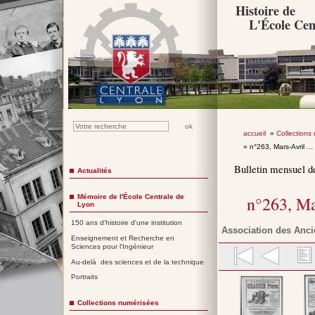
Histoire de
L'École Cen
accueil
»
Collections
» n°263, Mars-Avril ...
Bulletin mensuel d
Actualités
Mémoire de l'École Centrale de
n°263, Ma
Lyon
150 ans d'histoire d'une institution
Association des Anci
Enseignement et Recherche en
Sciences pour l'Ingénieur
Au-delà des sciences et de la technique
Portraits
Collections numérisées