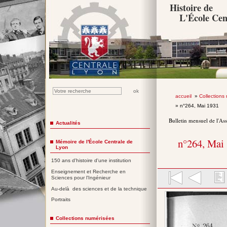
Histoire de
L'École Cen
accueil
»
Collections
» n°264, Mai 1931
Bulletin mensuel de l'As
Actualités
n°264, Mai
Mémoire de l'École Centrale de
Lyon
150 ans d'histoire d'une institution
Enseignement et Recherche en
Sciences pour l'Ingénieur
Au-delà des sciences et de la technique
Portraits
Collections numérisées