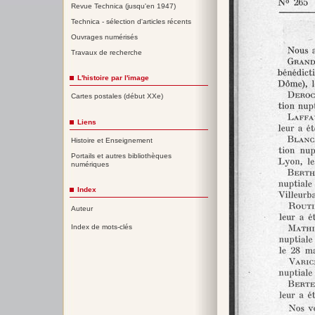
Revue Technica (jusqu'en 1947)
Technica - sélection d'articles récents
Ouvrages numérisés
Travaux de recherche
L'histoire par l'image
Cartes postales (début XXe)
Liens
Histoire et Enseignement
Portails et autres bibliothèques
numériques
Index
Auteur
Index de mots-clés