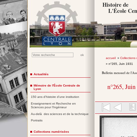
Histoire de
L'École Cen
accueil
»
Collections
» n°265, Juin 1931
Bulletin mensuel de l'As
Actualités
n°265, Juin
Mémoire de l'École Centrale de
Lyon
150 ans d'histoire d'une institution
Enseignement et Recherche en
Sciences pour l'Ingénieur
Au-delà des sciences et de la technique
Portraits
Collections numérisées