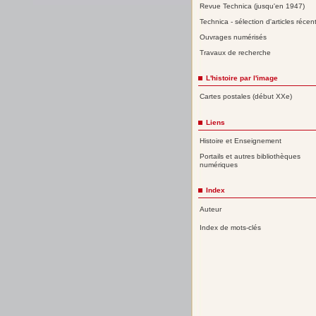
Revue Technica (jusqu'en 1947)
Technica - sélection d'articles récen
Ouvrages numérisés
Travaux de recherche
L'histoire par l'image
Cartes postales (début XXe)
Liens
Histoire et Enseignement
Portails et autres bibliothèques
numériques
Index
Auteur
Index de mots-clés