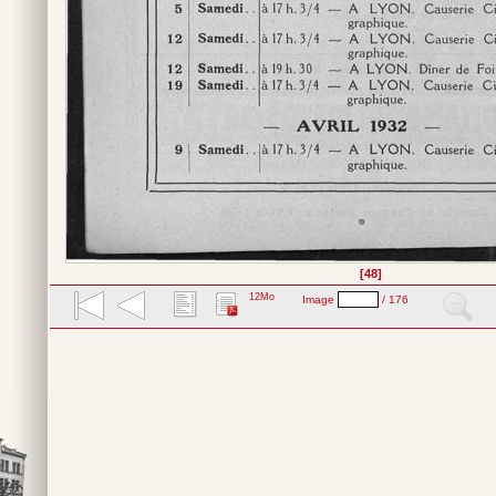
[48]
12Mo
Image
/ 176