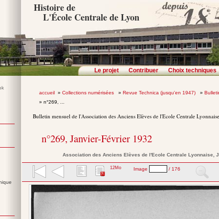
Histoire de
L'École Centrale de Lyon
Le projet
Contribuer
Choix techniques
accueil
»
Collections numérisées
»
Revue Technica (jusqu'en 1947)
»
Bullet
» n°269, ...
Bulletin mensuel de l'Association des Anciens Elèves de l'Ecole Centrale Lyonnais
n°269, Janvier-Février 1932
Association des Anciens Elèves de l'Ecole Centrale Lyonnaise
, 
12Mo
Image
/ 176
nique