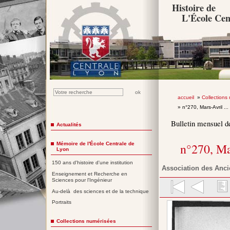
Histoire de
L'École Cen
accueil
»
Collections
» n°270, Mars-Avril ...
Bulletin mensuel d
Actualités
Mémoire de l'École Centrale de
n°270, Ma
Lyon
150 ans d'histoire d'une institution
Association des Anci
Enseignement et Recherche en
Sciences pour l'Ingénieur
Au-delà des sciences et de la technique
Portraits
Collections numérisées