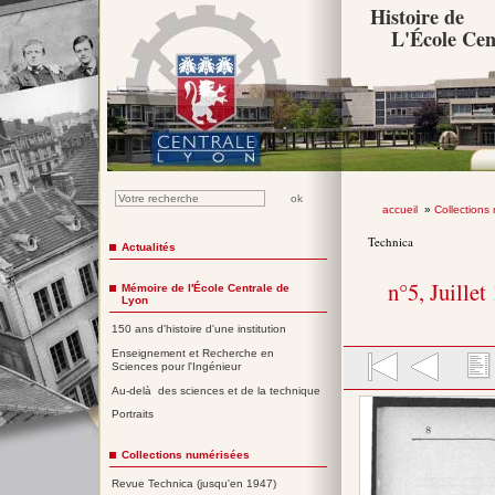
Histoire de
L'École Cen
accueil
»
Collections
Technica
Actualités
n°5, Juillet
Mémoire de l'École Centrale de
Lyon
150 ans d'histoire d'une institution
Enseignement et Recherche en
Sciences pour l'Ingénieur
Au-delà des sciences et de la technique
Portraits
Collections numérisées
Revue Technica (jusqu'en 1947)