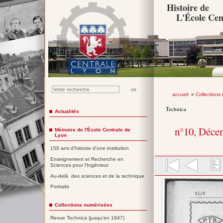
Histoire de
L'École Cen
accueil
»
Collections
Technica
Actualités
n°10, Déce
Mémoire de l'École Centrale de
Lyon
150 ans d'histoire d'une institution
Enseignement et Recherche en
Sciences pour l'Ingénieur
Au-delà des sciences et de la technique
Portraits
Collections numérisées
Revue Technica (jusqu'en 1947)