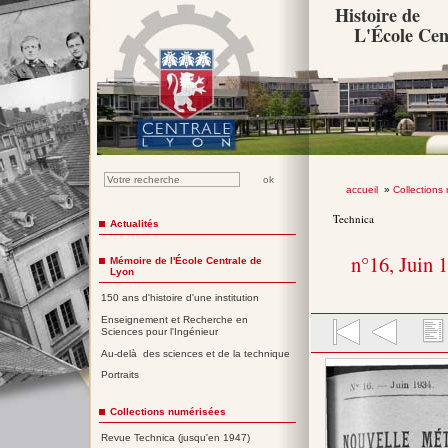
Histoire de
L'École Cen
accueil
»
Collections
Technica
Actualités
n°16, Juin 
Mémoire de l'École Centrale de
Lyon
150 ans d'histoire d'une institution
Enseignement et Recherche en
Sciences pour l'Ingénieur
Au-delà des sciences et de la technique
Portraits
Collections numérisées
Revue Technica (jusqu'en 1947)