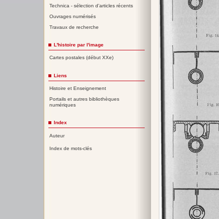
Technica - sélection d'articles récents
Ouvrages numérisés
Travaux de recherche
L'histoire par l'image
Cartes postales (début XXe)
Liens
Histoire et Enseignement
Portails et autres bibliothèques
numériques
Index
Auteur
Index de mots-clés