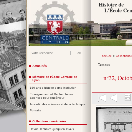
Histoire de
L'École Cen
accueil
»
Collections
Technica
Actualités
n°32, Octo
Mémoire de l'École Centrale de
Lyon
150 ans d'histoire d'une institution
Enseignement et Recherche en
Sciences pour l'Ingénieur
Au-delà des sciences et de la technique
Portraits
Collections numérisées
Revue Technica (jusqu'en 1947)