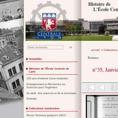
Histoire de
L'École Cen
accueil
»
Collections
Technica
Actualités
n°35, Janvi
Mémoire de l'École Centrale de
Lyon
150 ans d'histoire d'une institution
Enseignement et Recherche en
Sciences pour l'Ingénieur
Au-delà des sciences et de la technique
Portraits
Collections numérisées
Revue Technica (jusqu'en 1947)