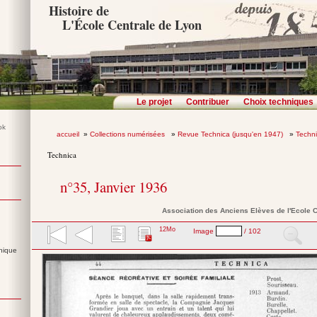
Histoire de
L'École Centrale de Lyon
Le projet
Contribuer
Choix techniques
accueil
»
Collections numérisées
»
Revue Technica (jusqu'en 1947)
»
Techn
Technica
n°35, Janvier 1936
Association des Anciens Elèves de l'Ecole C
12Mo
Image
/ 102
nique