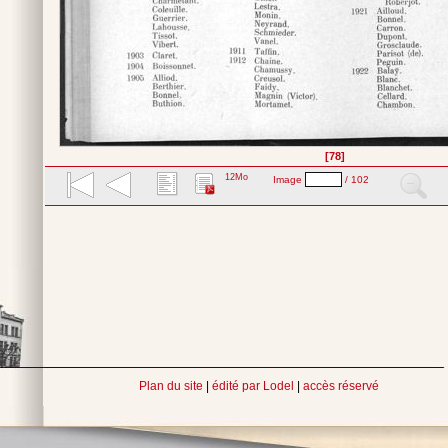
[78]
12Mo
Image
/ 102
Plan du site
|
édité par Lodel
|
accès réservé