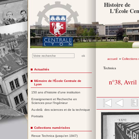
Histoire de
L'École Cen
accueil
»
Collections
Technica
Actualités
n°38, Avril
Mémoire de l'École Centrale de
Lyon
150 ans d'histoire d'une institution
Enseignement et Recherche en
Sciences pour l'Ingénieur
Au-delà des sciences et de la technique
Portraits
Collections numérisées
Revue Technica (jusqu'en 1947)