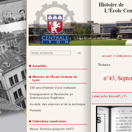
Histoire de
L'École Cen
accueil
»
Collections
Technica
Actualités
n°43, Sept
Mémoire de l'École Centrale de
Lyon
150 ans d'histoire d'une institution
Enseignement et Recherche en
";} else{ echo $zoomP; } ?>
Sciences pour l'Ingénieur
Au-delà des sciences et de la technique
Portraits
Collections numérisées
Revue Technica (jusqu'en 1947)