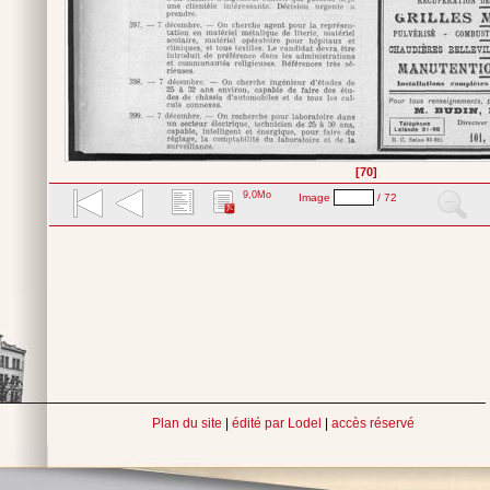
[70]
9,0Mo
Image
/ 72
Plan du site
|
édité par Lodel
|
accès réservé