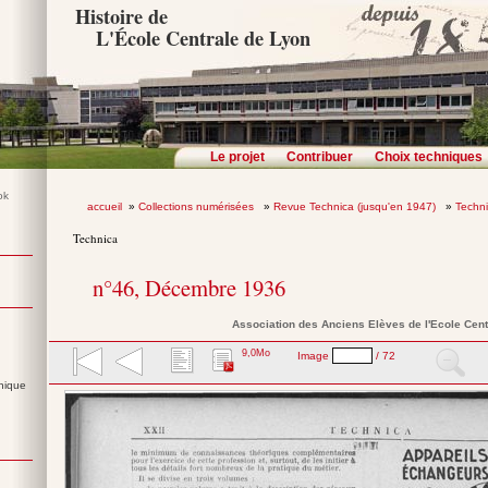
Histoire de
L'École Centrale de Lyon
Le projet
Contribuer
Choix techniques
accueil
»
Collections numérisées
»
Revue Technica (jusqu'en 1947)
»
Techn
Technica
n°46, Décembre 1936
Association des Anciens Elèves de l'Ecole Cent
9,0Mo
Image
/ 72
nique