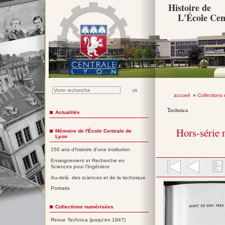
Histoire de
L'École Cen
accueil
»
Collections
Technica
Actualités
Hors-série 
Mémoire de l'École Centrale de
Lyon
150 ans d'histoire d'une institution
Enseignement et Recherche en
Sciences pour l'Ingénieur
Au-delà des sciences et de la technique
Portraits
Collections numérisées
Revue Technica (jusqu'en 1947)