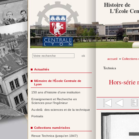
Histoire de
L'École Cen
accueil
»
Collections
Technica
Actualités
Hors-série 
Mémoire de l'École Centrale de
Lyon
150 ans d'histoire d'une institution
Enseignement et Recherche en
Sciences pour l'Ingénieur
Au-delà des sciences et de la technique
Portraits
Collections numérisées
Revue Technica (jusqu'en 1947)