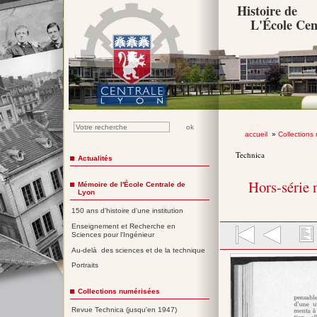
Histoire de
L'École Cen
accueil
»
Collections
Technica
Actualités
Hors-série 
Mémoire de l'École Centrale de
Lyon
150 ans d'histoire d'une institution
Enseignement et Recherche en
Sciences pour l'Ingénieur
Au-delà des sciences et de la technique
Portraits
Collections numérisées
Revue Technica (jusqu'en 1947)