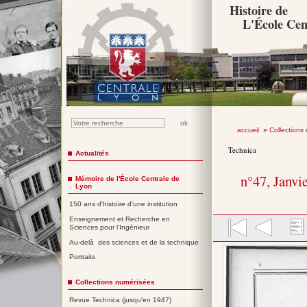
Histoire de
L'École Cen
accueil
»
Collections
Technica
Actualités
n°47, Janvi
Mémoire de l'École Centrale de
Lyon
150 ans d'histoire d'une institution
Enseignement et Recherche en
Sciences pour l'Ingénieur
Au-delà des sciences et de la technique
Portraits
Collections numérisées
Revue Technica (jusqu'en 1947)