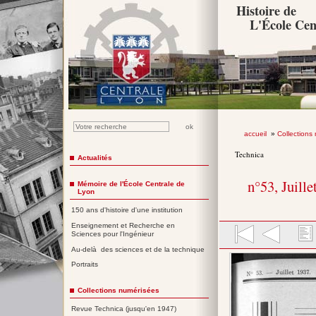
Histoire de
L'École Cen
accueil
»
Collections
Technica
Actualités
n°53, Juille
Mémoire de l'École Centrale de
Lyon
150 ans d'histoire d'une institution
Enseignement et Recherche en
Sciences pour l'Ingénieur
Au-delà des sciences et de la technique
Portraits
Collections numérisées
Revue Technica (jusqu'en 1947)