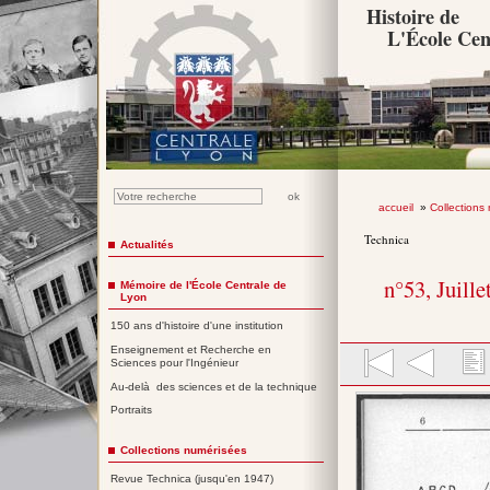
Histoire de
L'École Cen
accueil
»
Collections
Technica
Actualités
n°53, Juille
Mémoire de l'École Centrale de
Lyon
150 ans d'histoire d'une institution
Enseignement et Recherche en
Sciences pour l'Ingénieur
Au-delà des sciences et de la technique
Portraits
Collections numérisées
Revue Technica (jusqu'en 1947)