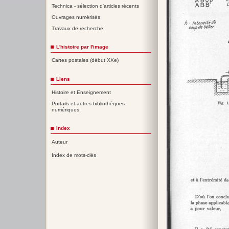
Technica - sélection d'articles récents
Ouvrages numérisés
Travaux de recherche
L'histoire par l'image
Cartes postales (début XXe)
Liens
Histoire et Enseignement
Portails et autres bibliothèques
numériques
Index
Auteur
Index de mots-clés