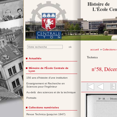
Histoire de
L'École Cen
accueil
»
Collections
Technica
Actualités
n°58, Déce
Mémoire de l'École Centrale de
Lyon
150 ans d'histoire d'une institution
Enseignement et Recherche en
Sciences pour l'Ingénieur
Au-delà des sciences et de la technique
Portraits
Collections numérisées
Revue Technica (jusqu'en 1947)