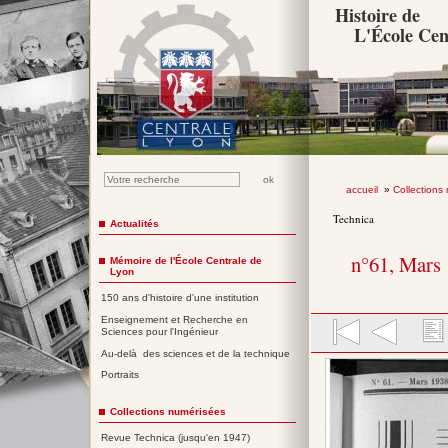
Histoire de
L'École Cen
accueil
»
Collections
Technica
Actualités
n°61, Mars
Mémoire de l'École Centrale de
Lyon
150 ans d'histoire d'une institution
Enseignement et Recherche en
Sciences pour l'Ingénieur
Au-delà des sciences et de la technique
Portraits
Collections numérisées
Revue Technica (jusqu'en 1947)