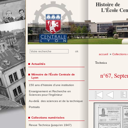
Histoire de
L'École Cen
accueil
»
Collections
Technica
Actualités
n°67, Sept
Mémoire de l'École Centrale de
Lyon
150 ans d'histoire d'une institution
Enseignement et Recherche en
Sciences pour l'Ingénieur
Au-delà des sciences et de la technique
Portraits
Collections numérisées
Revue Technica (jusqu'en 1947)