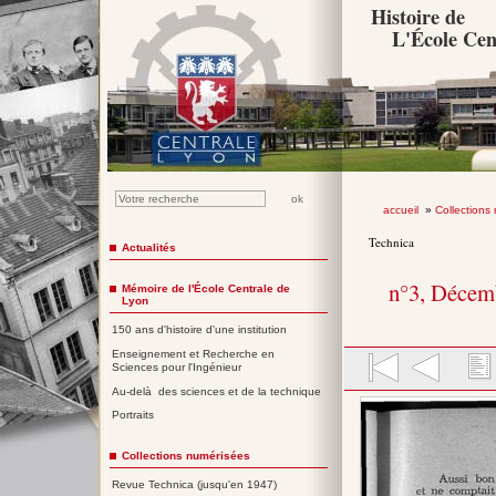
Histoire de
L'École Cen
accueil
»
Collections
Technica
Actualités
n°3, Décem
Mémoire de l'École Centrale de
Lyon
150 ans d'histoire d'une institution
Enseignement et Recherche en
Sciences pour l'Ingénieur
Au-delà des sciences et de la technique
Portraits
Collections numérisées
Revue Technica (jusqu'en 1947)