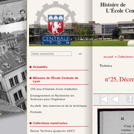
Histoire de
L'École Cen
accueil
»
Collections
Technica
Actualités
n°25, Déce
Mémoire de l'École Centrale de
Lyon
150 ans d'histoire d'une institution
Enseignement et Recherche en
Sciences pour l'Ingénieur
Au-delà des sciences et de la technique
Portraits
Collections numérisées
Revue Technica (jusqu'en 1947)