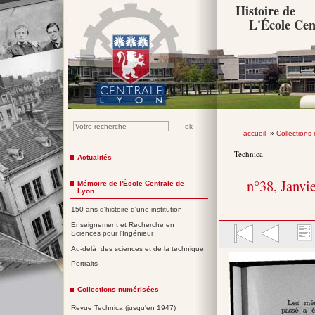
Histoire de
L'École Cen
accueil
»
Collections
Technica
Actualités
n°38, Janvi
Mémoire de l'École Centrale de
Lyon
150 ans d'histoire d'une institution
Enseignement et Recherche en
Sciences pour l'Ingénieur
Au-delà des sciences et de la technique
Portraits
Collections numérisées
Revue Technica (jusqu'en 1947)