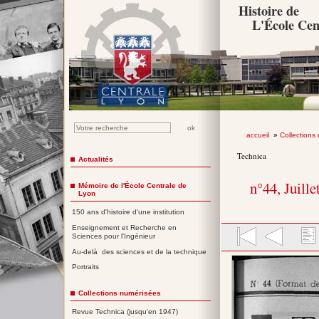
Histoire de
L'École Cen
accueil
»
Collections
Technica
Actualités
n°44, Juille
Mémoire de l'École Centrale de
Lyon
150 ans d'histoire d'une institution
Enseignement et Recherche en
Sciences pour l'Ingénieur
Au-delà des sciences et de la technique
Portraits
Collections numérisées
Revue Technica (jusqu'en 1947)