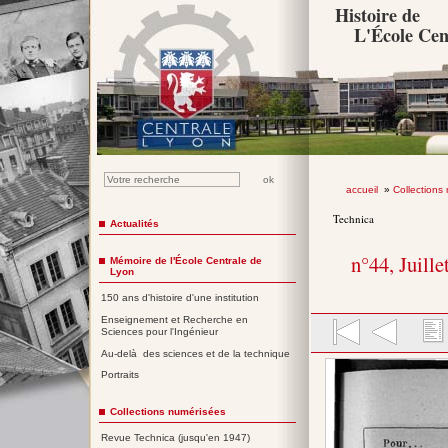
Histoire de
L'École Cen
accueil
»
Collections
Technica
Actualités
n°44, Juille
Mémoire de l'École Centrale de
Lyon
150 ans d'histoire d'une institution
Enseignement et Recherche en
Sciences pour l'Ingénieur
Au-delà des sciences et de la technique
Portraits
Collections numérisées
Revue Technica (jusqu'en 1947)