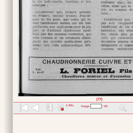
[77]
4,4Mo
Image
/ 80