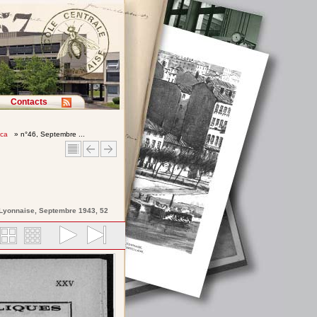
Contacts
ica
» n°46, Septembre ...
 Lyonnaise
, Septembre 1943, 52