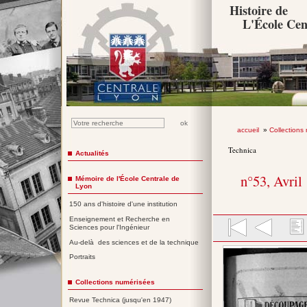
Histoire de
L'École Cen
accueil
»
Collections
Technica
Actualités
n°53, Avril
Mémoire de l'École Centrale de
Lyon
150 ans d'histoire d'une institution
Enseignement et Recherche en
Sciences pour l'Ingénieur
Au-delà des sciences et de la technique
Portraits
Collections numérisées
Revue Technica (jusqu'en 1947)