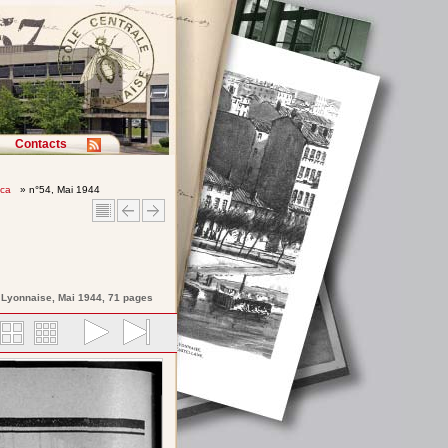
Contacts
ica
» n°54, Mai 1944
e Lyonnaise
, Mai 1944, 71 pages