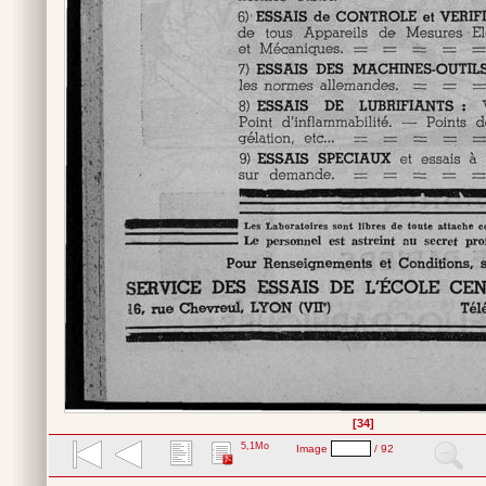
[34]
5,1Mo
Image
/ 92