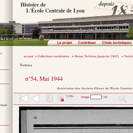
Histoire de
L'École Centrale de Lyon
Le projet
Contribuer
Choix techniques
accueil
»
Collections numérisées
»
Revue Technica (jusqu'en 1947)
»
Techn
Technica
n°54, Mai 1944
Association des Anciens Elèves de l'Ecole Central
5,1Mo
Image
/ 92
nique